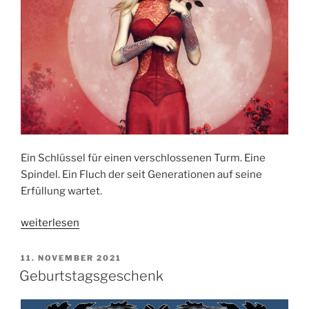
Ein Schlüssel für einen verschlossenen Turm. Eine
Spindel. Ein Fluch der seit Generationen auf seine
Erfüllung wartet.
„Die
weiterlesen
Spindel
über
VERÖFFENTLICHT
11. NOVEMBER 2021
AM
der
Geburtstagsgeschenk
Erde“