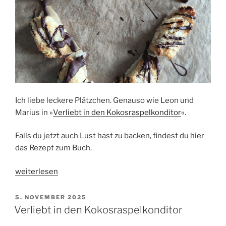
Ich liebe leckere Plätzchen. Genauso wie Leon und
Marius in »
Verliebt in den Kokosraspelkonditor
«.
Falls du jetzt auch Lust hast zu backen, findest du hier
das Rezept zum Buch.
„Kokosmakronen
weiterlesen
Rezept
zu
VERÖFFENTLICHT
5. NOVEMBER 2025
AM
»Verliebt
Verliebt in den Kokosraspelkonditor
in