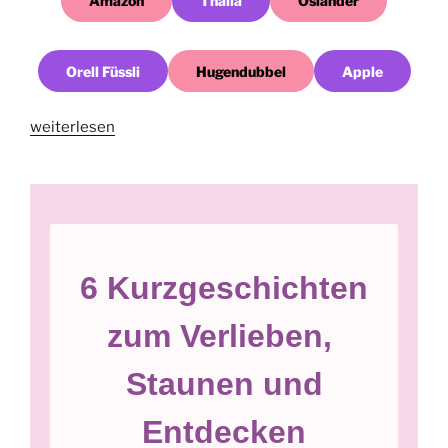
Amazon
Thalia
Osiander
Orell Füssli
Hugendubbel
Apple
„Verliebt
weiterlesen
in
den
Kokosraspelkonditor“